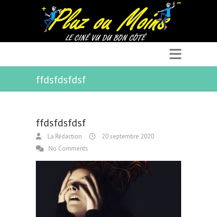
ffdsfdsfdsf
ffdsfdsfdsf
La Rédaction
20 septembre 2020
No Comments