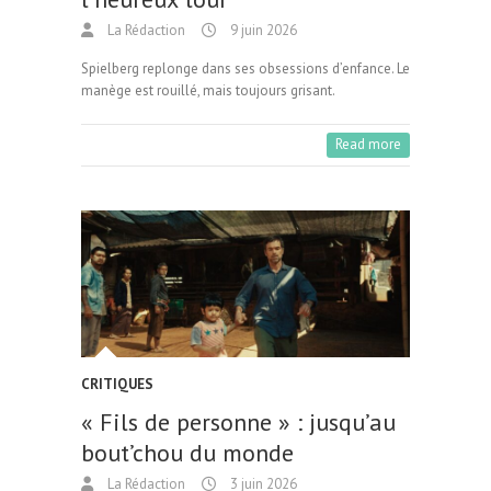
La Rédaction
9 juin 2026
Spielberg replonge dans ses obsessions d’enfance. Le
manège est rouillé, mais toujours grisant.
Read more
CRITIQUES
« Fils de personne » : jusqu’au
bout’chou du monde
La Rédaction
3 juin 2026