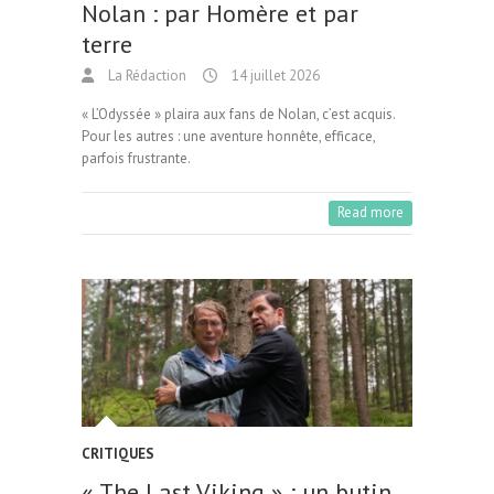
Nolan : par Homère et par
terre
La Rédaction
14 juillet 2026
« L’Odyssée » plaira aux fans de Nolan, c’est acquis.
Pour les autres : une aventure honnête, efficace,
parfois frustrante.
Read more
CRITIQUES
« The Last Viking » : un butin