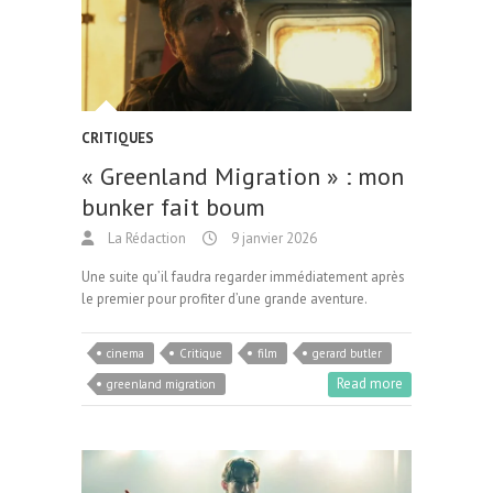
CRITIQUES
« Greenland Migration » : mon
bunker fait boum
La Rédaction
9 janvier 2026
Une suite qu’il faudra regarder immédiatement après
le premier pour profiter d’une grande aventure.
cinema
Critique
film
gerard butler
Read more
greenland migration