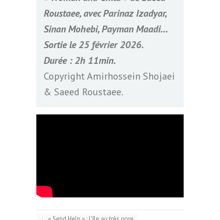
Roustaee, avec Parinaz Izadyar,
Sinan Mohebi, Payman Maadi…
Sortie le 25 février 2026.
Durée : 2h 11min.
Copyright Amirhossein Shojaei
& Saeed Roustaee.
←
« Send Help » : l’île au très gore