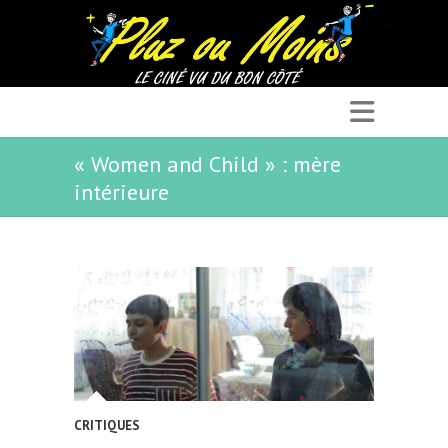
« Women and Child » : mère
intérieure
CRITIQUES