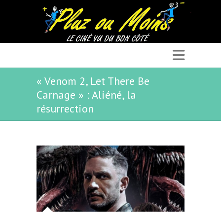
« Venom 2, Let There Be
Carnage » : Aliéné, la
résurrection