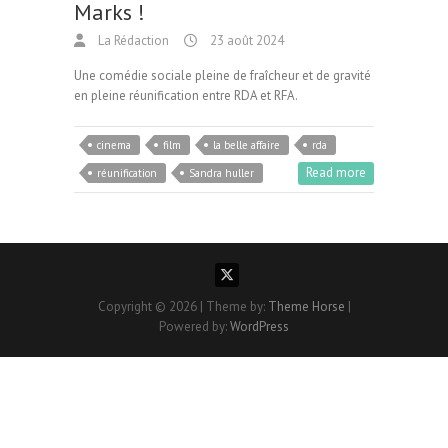
Marks !
La Rédaction
23 août 2024
Une comédie sociale pleine de fraîcheur et de gravité
en pleine réunification entre RDA et RFA.
cinema
film
la belle affaire
rda
Read more
réunification
Sandra huller
Copyright © 2026
| Theme by:
Theme Horse
|
Powered by:
WordPress