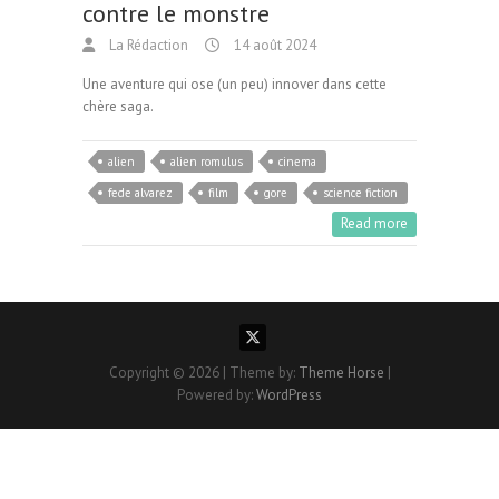
contre le monstre
La Rédaction
14 août 2024
Une aventure qui ose (un peu) innover dans cette
chère saga.
alien
alien romulus
cinema
fede alvarez
film
gore
science fiction
Read more
Copyright © 2026
| Theme by:
Theme Horse
|
Powered by:
WordPress