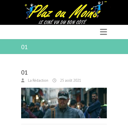
01
01
La Rédaction
25 août 2021