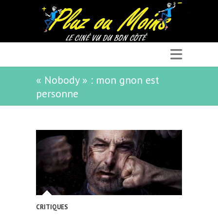
« Nobody » : mon gnon est
personne
CRITIQUES