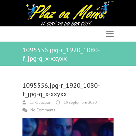
1095556.jpg-r_1920_1080-
f_jpg-q_x-xxyxx
1095556.jpg-r_1920_1080-
f_jpg-q_x-xxyxx
La Rédaction
19 septembre 2020
No Comments