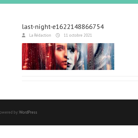
last-night-e1622148866754
La Rédaction
11 octobre 2021
Powered by:
WordPress