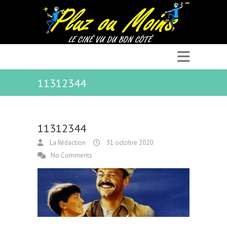
11312344
11312344
La Rédaction
31 octobre 2020
No Comments