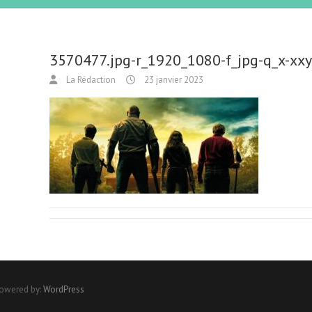
3570477.jpg-r_1920_1080-f_jpg-q_x-xxy
La Rédaction
23 janvier 2023
Powered by:
WordPress