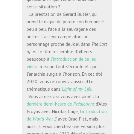
cette situation ?
. La prestation de Gerard Butler, qui
prend le risque de perdre son humanité
peu à peu, face à la sauvagerie des
autres. L’acteur campe alors un
personnage proche de Joel dans
The Last
of us
. Le film ressemble d’ailleurs
beaucoup à
l’introduction de ce jeu
vidéo
, lorsque tout s’écroule et que
l’anarchie surgit à l’horizon. En cet été
2020, vous retrouvez aussi cette
thématique dans
Light of my Life
.
. Vous aimerez si vous avez aimé : la
dernière demi-heure de
Prédictions
d’Alex
Proyas avec Nicolas Cage,
l’introduction
de
World War Z
avec Brad Pitt, mais
aussi, si vous cherchez une version plus
pragmatique de
2012
, dénuée d’humour