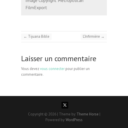
Image Copyright Metropolitan
FilmExport
←
Tijuana Bible
L’Infirmière
→
Laisser un commentaire
Vous devez
vous connecter
pour publier un
commentaire.
Copyright © 2026
| Theme by:
Theme Horse
|
Powered by:
WordPress